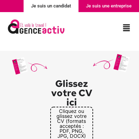
Je suis un candidat
Je suis une entreprise
Nos agences
Actualité
Glissez
votre CV
ici
Cliquez ou
glissez votre
CV (formats
acceptés :
PDF, PNG,
JPG, DOCX)