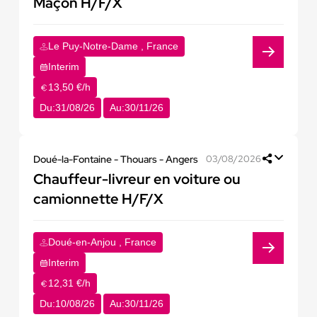
Maçon H/F/X
Le Puy-Notre-Dame , France
Interim
13,50 €/h
Du:
31/08/26
Au:
30/11/26
Doué-la-Fontaine - Thouars - Angers
03/08/2026
Chauffeur-livreur en voiture ou
camionnette H/F/X
Doué-en-Anjou , France
Interim
12,31 €/h
Du:
10/08/26
Au:
30/11/26