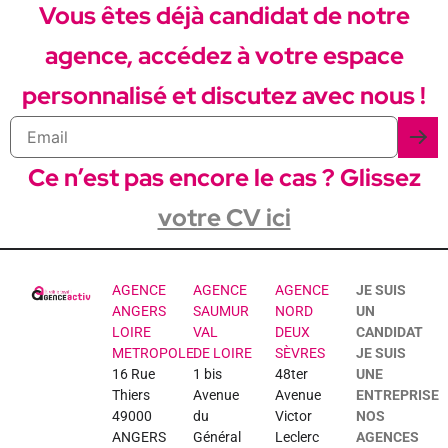
Vous êtes déjà candidat de notre
agence, accédez à votre espace
personnalisé et discutez avec nous !
Ce n’est pas encore le cas ? Glissez
votre CV ici
AGENCE
AGENCE
AGENCE
JE SUIS
ANGERS
SAUMUR
NORD
UN
LOIRE
VAL
DEUX
CANDIDAT
METROPOLE
DE LOIRE
SÈVRES
JE SUIS
16 Rue
1 bis
48ter
UNE
Thiers
Avenue
Avenue
ENTREPRISE
49000
du
Victor
NOS
ANGERS
Général
Leclerc
AGENCES