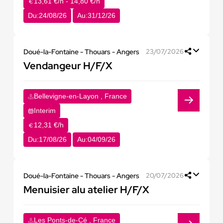
13,61 €/h - 14,80 €/h
Du:
24/08/26
Au:
31/12/26
Doué-la-Fontaine - Thouars - Angers
23/07/2026
Vendangeur H/F/X
Bellevigne-en-Layon , France
Interim
12,31 €/h
Du:
17/08/26
Au:
04/09/26
Doué-la-Fontaine - Thouars - Angers
20/07/2026
Menuisier alu atelier H/F/X
Les Ponts-de-Cé , France