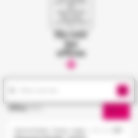
pour dénicher
les
opportunités
qui vous
correspondent
!
Ou voir
les
offres
Offres
(182)
Filtres
Doué-la-Fontaine - Thouars - Angers
26/03/2025