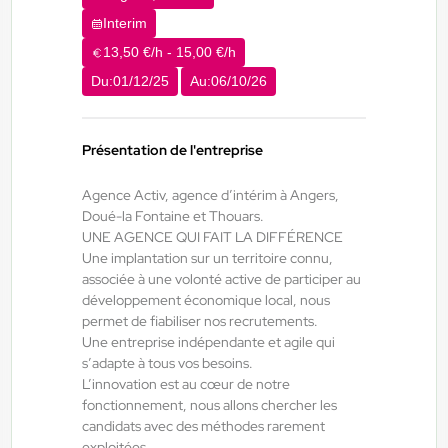
16,18 €/h
Interim
Du:
03/08/26
Au:
31/10/26
13,50 €/h - 15,00 €/h
Du:
01/12/25
Au:
06/10/26
Doué-la-Fontaine - Thouars - Angers
24/07/2026
Électricien H/F/X
Présentation de l'entreprise
Brissac Loire Aubance , France
Agence Activ, agence d’intérim à Angers,
Doué-la Fontaine et Thouars.
Interim
UNE AGENCE QUI FAIT LA DIFFÉRENCE
13,61 €/h - 14,80 €/h
Une implantation sur un territoire connu,
associée à une volonté active de participer au
Du:
24/08/26
Au:
31/12/26
développement économique local, nous
permet de fiabiliser nos recrutements.
Une entreprise indépendante et agile qui
Doué-la-Fontaine - Thouars - Angers
23/07/2026
s’adapte à tous vos besoins.
Vendangeur H/F/X
L’innovation est au cœur de notre
fonctionnement, nous allons chercher les
candidats avec des méthodes rarement
Bellevigne-en-Layon , France
exploitées.