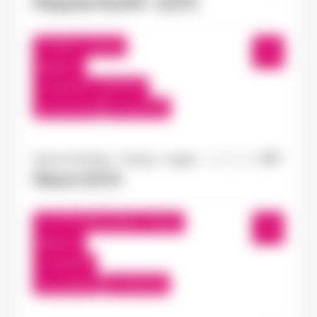
Plaquiste N3/N4 - H/F/X
Angers , France
Interim
13,50 €/h - 15,00 €/h
Du:
01/12/25
Au:
06/10/26
Doué-la-Fontaine - Thouars - Angers
04/08/2026
Maçon H/F/X
Le Puy-Notre-Dame , France
Interim
13,50 €/h
Du:
31/08/26
Au:
30/11/26