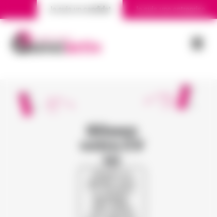
Je suis un candidat
Je suis une entreprise
Nos agences
Actualité
Glissez
votre CV
ici
Cliquez ou
glissez votre
CV (formats
acceptés :
PDF, PNG,
JPG, DOCX)