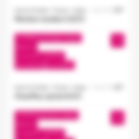
Doué-la-Fontaine - Thouars - Angers
16/07/2026
Monteur soudeur H/F/X
Châtillon-sur-Thouet , France
Interim
12,31 €/h - 14,00 €/h
Du:
17/07/26
Au:
17/07/27
Doué-la-Fontaine - Thouars - Angers
15/07/2026
Chauffeur spl tp H/F/X
Seiches-sur-le-Loir , France
Interim
13,50 €/h - 15,00 €/h