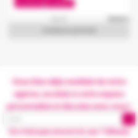
Du:
15/07/26
Au:
28/05/27
1
sur 19
Suivant »
Candidature spontanée
Vous êtes déjà candidat de notre
agence, accédez à votre espace
personnalisé et discutez avec nous !
Ce n’est pas encore le cas ? Glissez