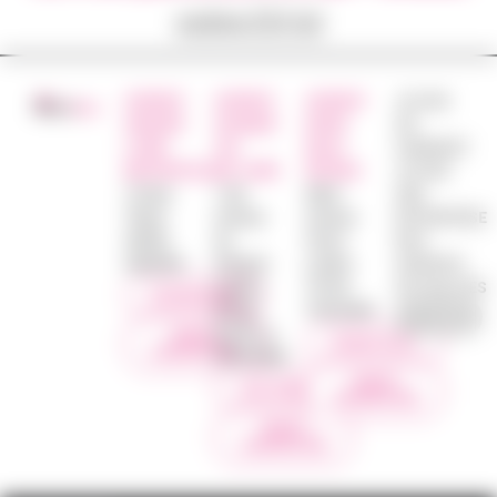
votre CV ici
AGENCE
AGENCE
AGENCE
JE SUIS
ANGERS
SAUMUR
NORD
UN
LOIRE
VAL
DEUX
CANDIDAT
METROPOLE
DE LOIRE
SÈVRES
JE SUIS
16 Rue
1 bis
48ter
UNE
Thiers
Avenue
Avenue
ENTREPRISE
49000
du
Victor
NOS
ANGERS
Général
Leclerc
AGENCES
Leclerc
79100
ACTUALITES
0249492890
49700
THOUARS
DOUÉ LA
NOUS
0549674231
CONTACTER
FONTAINE
NOUS
0241409645
CONTACTER
NOUS
CONTACTER