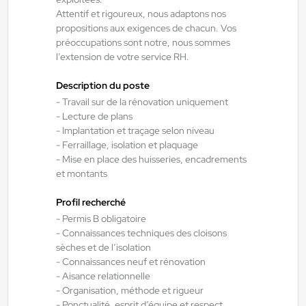
Attentif et rigoureux, nous adaptons nos
Interim
propositions aux exigences de chacun. Vos
12,31 €/h
préoccupations sont notre, nous sommes
Du:
17/08/26
Au:
04/09/26
l’extension de votre service RH.
Description du poste
- Travail sur de la rénovation uniquement
Doué-la-Fontaine - Thouars - Angers
20/07/2026
- Lecture de plans
Menuisier alu atelier H/F/X
- Implantation et traçage selon niveau
- Ferraillage, isolation et plaquage
- Mise en place des huisseries, encadrements
Les Ponts-de-Cé , France
et montants
Interim
Profil recherché
12,31 €/h - 14,00 €/h
- Permis B obligatoire
Du:
21/07/26
Au:
21/07/27
- Connaissances techniques des cloisons
sèches et de l’isolation
- Connaissances neuf et rénovation
Doué-la-Fontaine - Thouars - Angers
20/07/2026
- Aisance relationnelle
- Organisation, méthode et rigueur
Chauffeur spl tp H/F/X
- Ponctualité, esprit d’équipe et respect