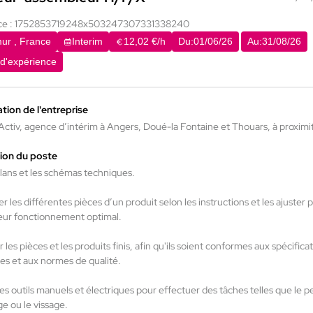
Comptable H/F/X
ce : 1752853719248x503247307331338240
ur , France
Interim
12,02 €/h
Du:
01/06/26
Au:
31/08/26
Montreuil-Bellay , France
Interim
16,18 €/h
 d'expérience
Du:
03/08/26
Au:
31/10/26
tion de l'entreprise
Doué-la-Fontaine - Thouars - Angers
ctiv, agence d’intérim à Angers, Doué-la Fontaine et Thouars, à proximi
Électricien H/F/X
ion du poste
plans et les schémas techniques.
Brissac Loire Aubance , France
Interim
13,61 €/h
 les différentes pièces d’un produit selon les instructions et les ajuster 
Du:
24/08/26
Au:
31/12/26
leur fonctionnement optimal.
 les pièces et les produits finis, afin qu'ils soient conformes aux spécifica
Doué-la-Fontaine - Thouars - Angers
es et aux normes de qualité.
Vendangeur H/F/X
des outils manuels et électriques pour effectuer des tâches telles que le 
e ou le vissage.