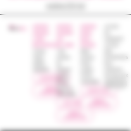
votre CV ici
AGENCE
AGENCE
AGENCE
JE SUIS
ANGERS
SAUMUR
NORD
UN
LOIRE
VAL
DEUX
CANDIDAT
METROPOLE
DE LOIRE
SÈVRES
JE SUIS
16 Rue
1 bis
48ter
UNE
Thiers
Avenue
Avenue
ENTREPRISE
49000
du
Victor
NOS
ANGERS
Général
Leclerc
AGENCES
Leclerc
79100
ACTUALITES
0249492890
49700
THOUARS
DOUÉ LA
NOUS
0549674231
CONTACTER
FONTAINE
NOUS
0241409645
CONTACTER
NOUS
CONTACTER