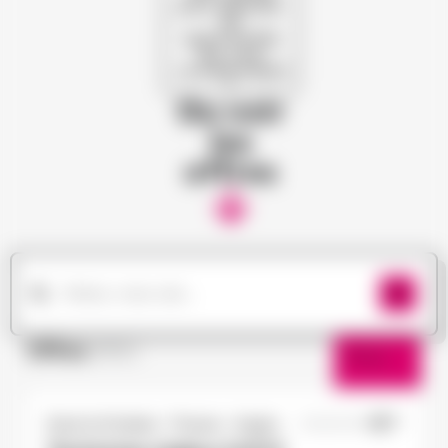
pour dénicher
les
opportunités
qui vous
correspondent
!
Ou voir
les
offres
Offres
(182)
Filtres
Doué-la-Fontaine - Thouars - Angers
15/10/2025