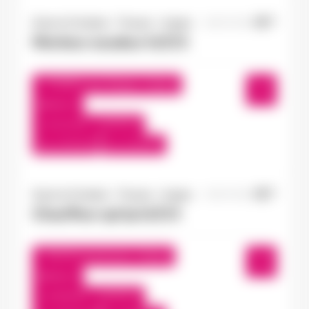
Doué-la-Fontaine - Thouars - Angers
16/07/2026
Monteur soudeur H/F/X
Châtillon-sur-Thouet , France
Interim
12,31 €/h - 14,00 €/h
Du:
17/07/26
Au:
17/07/27
Doué-la-Fontaine - Thouars - Angers
15/07/2026
Chauffeur spl tp H/F/X
Seiches-sur-le-Loir , France
Interim
13,50 €/h - 15,00 €/h