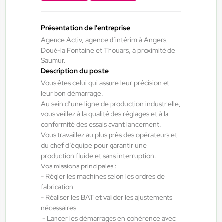
16,18 €/h
Du:
03/08/26
Au:
31/10/26
Présentation de l'entreprise
Agence Activ, agence d’intérim à Angers,
Doué-la Fontaine et Thouars, à proximité de
Doué-la-Fontaine - Thouars - Angers
24/07/2026
Saumur.
Électricien H/F/X
Description du poste
Vous êtes celui qui assure leur précision et
leur bon démarrage.
Brissac Loire Aubance , France
Au sein d’une ligne de production industrielle,
Interim
vous veillez à la qualité des réglages et à la
conformité des essais avant lancement.
13,61 €/h - 14,80 €/h
Vous travaillez au plus près des opérateurs et
Du:
24/08/26
Au:
31/12/26
du chef d’équipe pour garantir une
production fluide et sans interruption.
Vos missions principales :
Doué-la-Fontaine - Thouars - Angers
23/07/2026
- Régler les machines selon les ordres de
fabrication
Vendangeur H/F/X
- Réaliser les BAT et valider les ajustements
nécessaires
- Lancer les démarrages en cohérence avec
Bellevigne-en-Layon , France