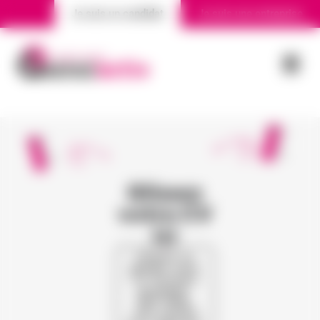
Je suis un candidat
Je suis une entreprise
Nos agences
Actualité
Glissez
votre CV
ici
Cliquez ou
glissez votre
CV (formats
acceptés :
PDF, PNG,
JPG, DOCX)