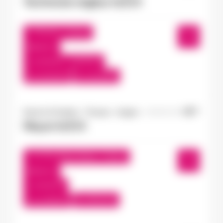
Technicien régleur H/F/X
Thouars , France
Interim
12,00 €/h - 13,64 €/h
Du:
15/10/25
Au:
15/10/26
Doué-la-Fontaine - Thouars - Angers
04/08/2026
Maçon H/F/X
Le Puy-Notre-Dame , France
Interim
13,50 €/h
Du:
31/08/26
Au:
30/11/26