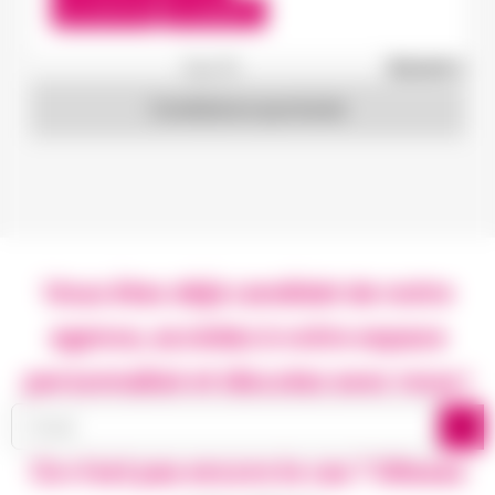
Du:
15/07/26
Au:
28/05/27
1
sur 19
Suivant »
Candidature spontanée
Vous êtes déjà candidat de notre
agence, accédez à votre espace
personnalisé et discutez avec nous !
Ce n’est pas encore le cas ? Glissez