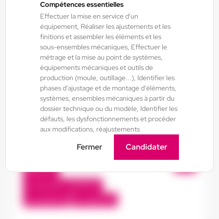
Compétences essentielles
Effectuer la mise en service d'un
Bourgueil , France
équipement, Réaliser les ajustements et les
Interim
finitions et assembler les éléments et les
sous-ensembles mécaniques, Effectuer le
13,50 €/h - 15,00 €/h
métrage et la mise au point de systèmes,
Du:
21/07/26
Au:
21/07/27
équipements mécaniques et outils de
production (moule, outillage...), Identifier les
phases d'ajustage et de montage d'éléments,
systèmes, ensembles mécaniques à partir du
Doué-la-Fontaine - Thouars - Angers
17/07/2026
dossier technique ou du modèle, Identifier les
Préparateur de fabrication
défauts, les dysfonctionnements et procéder
industrielle H/F/X
aux modifications, réajustements
Fermer
Candidater
Saint-Varent , France
Interim
12,31 €/h - 15,00 €/h
Du:
18/07/26
Au:
18/07/27