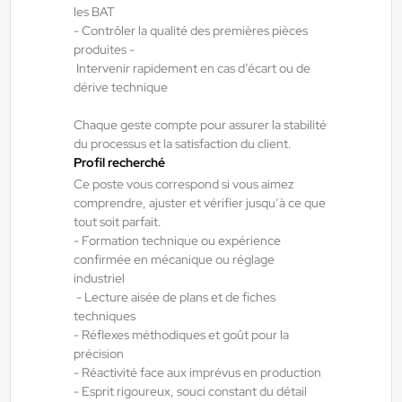
les BAT
Interim
- Contrôler la qualité des premières pièces
12,31 €/h
produites -
Intervenir rapidement en cas d’écart ou de
Du:
17/08/26
Au:
04/09/26
dérive technique
Chaque geste compte pour assurer la stabilité
Doué-la-Fontaine - Thouars - Angers
20/07/2026
du processus et la satisfaction du client.
Menuisier alu atelier H/F/X
Profil recherché
Ce poste vous correspond si vous aimez
comprendre, ajuster et vérifier jusqu’à ce que
Les Ponts-de-Cé , France
tout soit parfait.
- Formation technique ou expérience
Interim
confirmée en mécanique ou réglage
12,31 €/h - 14,00 €/h
industriel
- Lecture aisée de plans et de fiches
Du:
21/07/26
Au:
21/07/27
techniques
- Réflexes méthodiques et goût pour la
précision
Doué-la-Fontaine - Thouars - Angers
20/07/2026
- Réactivité face aux imprévus en production
Chauffeur spl tp H/F/X
- Esprit rigoureux, souci constant du détail