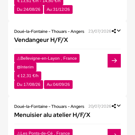
13,61 €/h - 14,80 €/h
Du:
24/08/26
Au:
31/12/26
Doué-la-Fontaine - Thouars - Angers
23/07/2026
Vendangeur H/F/X
Bellevigne-en-Layon , France
Interim
12,31 €/h
Du:
17/08/26
Au:
04/09/26
Doué-la-Fontaine - Thouars - Angers
20/07/2026
Menuisier alu atelier H/F/X
Les Ponts-de-Cé , France