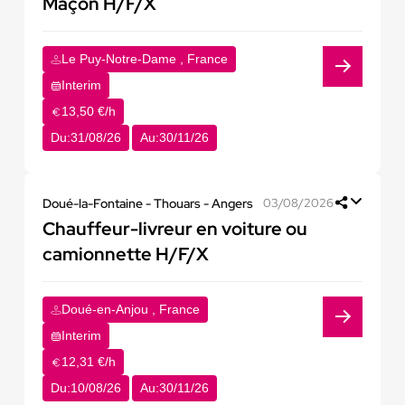
Maçon H/F/X
Le Puy-Notre-Dame , France
Interim
13,50 €/h
Du:
31/08/26
Au:
30/11/26
Doué-la-Fontaine - Thouars - Angers
03/08/2026
Chauffeur-livreur en voiture ou
camionnette H/F/X
Doué-en-Anjou , France
Interim
12,31 €/h
Du:
10/08/26
Au:
30/11/26