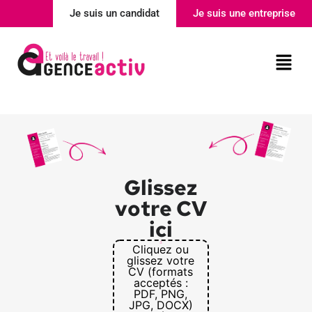
Je suis un candidat
Je suis une entreprise
Nos agences
Actualité
Glissez
votre CV
ici
Cliquez ou
glissez votre
CV (formats
acceptés :
PDF, PNG,
JPG, DOCX)