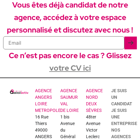
Vous êtes déjà candidat de notre
agence, accédez à votre espace
personnalisé et discutez avec nous !
Ce n’est pas encore le cas ? Glissez
votre CV ici
AGENCE
AGENCE
AGENCE
JE SUIS
ANGERS
SAUMUR
NORD
UN
LOIRE
VAL
DEUX
CANDIDAT
METROPOLE
DE LOIRE
SÈVRES
JE SUIS
16 Rue
1 bis
48ter
UNE
Thiers
Avenue
Avenue
ENTREPRISE
49000
du
Victor
NOS
ANGERS
Général
Leclerc
AGENCES