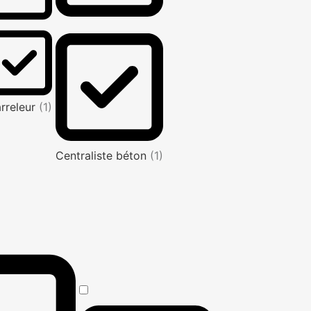
rreleur
(1)
Centraliste béton
(1)