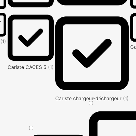
e
(1)
Ca
Cariste CACES 5
(1)
Cariste chargeur-déchargeur
(1)