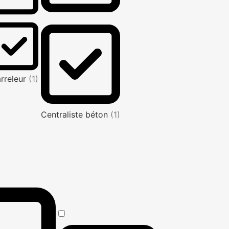
rreleur
(1)
Centraliste béton
(1)