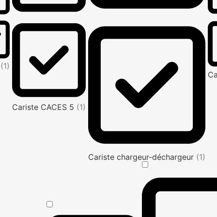
e
(1)
Ca
Cariste CACES 5
(1)
Cariste chargeur-déchargeur
(1)