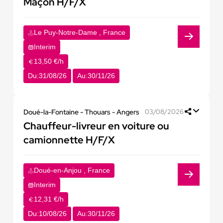
Maçon H/F/X
Le Puy-Notre-Dame , France
Interim
13,50 €/h
Du:
31/08/26
Au:
30/11/26
Doué-la-Fontaine - Thouars - Angers
03/08/2026
Chauffeur-livreur en voiture ou
camionnette H/F/X
Doué-en-Anjou , France
Interim
12,31 €/h
Du:
10/08/26
Au:
30/11/26