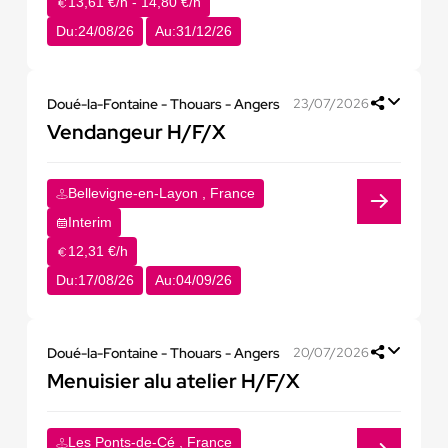
13,61 €/h - 14,80 €/h
Du:
24/08/26
Au:
31/12/26
Doué-la-Fontaine - Thouars - Angers
23/07/2026
Vendangeur H/F/X
Bellevigne-en-Layon , France
Interim
12,31 €/h
Du:
17/08/26
Au:
04/09/26
Doué-la-Fontaine - Thouars - Angers
20/07/2026
Menuisier alu atelier H/F/X
Les Ponts-de-Cé , France