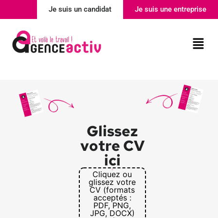
Je suis un candidat
Je suis une entreprise
Nos agences
Actualité
Glissez
votre CV
ici
Cliquez ou
glissez votre
CV (formats
acceptés :
PDF, PNG,
JPG, DOCX)