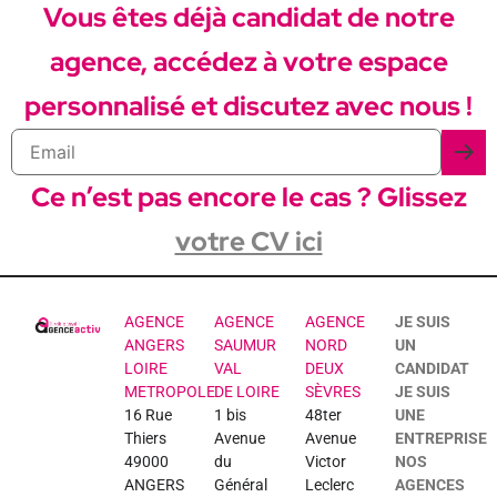
Vous êtes déjà candidat de notre
agence, accédez à votre espace
personnalisé et discutez avec nous !
Ce n’est pas encore le cas ? Glissez
votre CV ici
AGENCE
AGENCE
AGENCE
JE SUIS
ANGERS
SAUMUR
NORD
UN
LOIRE
VAL
DEUX
CANDIDAT
METROPOLE
DE LOIRE
SÈVRES
JE SUIS
16 Rue
1 bis
48ter
UNE
Thiers
Avenue
Avenue
ENTREPRISE
49000
du
Victor
NOS
ANGERS
Général
Leclerc
AGENCES