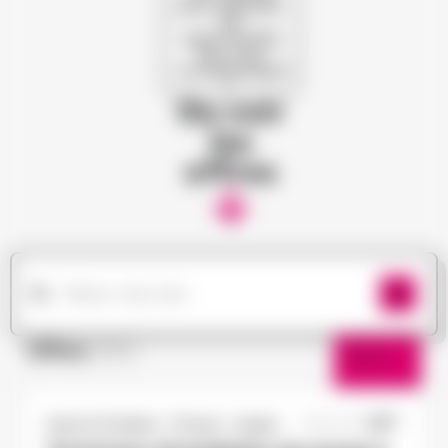
pour dénicher
les
opportunités
qui vous
correspondent
!
Ou voir
les
offres
Offres
(182)
Filtres
Doué-la-Fontaine - Thouars - Angers
11/05/2026