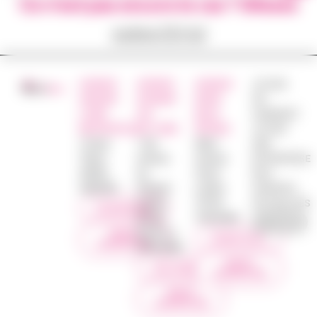
Ce n’est pas encore le cas ? Glissez
votre CV ici
AGENCE
AGENCE
AGENCE
JE SUIS
ANGERS
SAUMUR
NORD
UN
LOIRE
VAL
DEUX
CANDIDAT
METROPOLE
DE LOIRE
SÈVRES
JE SUIS
16 Rue
1 bis
48ter
UNE
Thiers
Avenue
Avenue
ENTREPRISE
49000
du
Victor
NOS
ANGERS
Général
Leclerc
AGENCES
Leclerc
79100
ACTUALITES
0249492890
49700
THOUARS
DOUÉ LA
NOUS
0549674231
CONTACTER
FONTAINE
NOUS
0241409645
CONTACTER
NOUS
CONTACTER