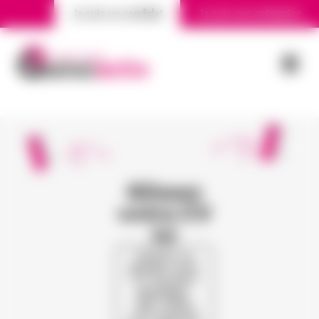
Je suis un candidat
Je suis une entreprise
Nos agences
Actualité
Glissez
votre CV
ici
Cliquez ou
glissez votre
CV (formats
acceptés :
PDF, PNG,
JPG, DOCX)