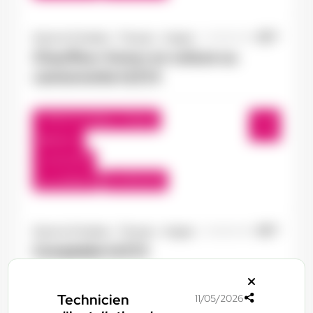
Doué-la-Fontaine - Thouars - Angers
03/08/2026
Chauffeur-livreur en voiture ou
camionnette H/F/X
Doué-en-Anjou , France
Interim
12,31 €/h
Du:
10/08/26
Au:
30/11/26
Doué-la-Fontaine - Thouars - Angers
03/08/2026
Comptable H/F/X
Montreuil-Bellay , France
Technicien
11/05/2026