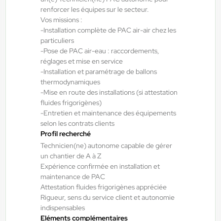
renforcer les équipes sur le secteur.
Bellevigne-en-Layon , France
Vos missions :
Interim
-Installation complète de PAC air-air chez les
12,31 €/h
particuliers
-Pose de PAC air-eau : raccordements,
Du:
17/08/26
Au:
04/09/26
réglages et mise en service
-Installation et paramétrage de ballons
thermodynamiques
Doué-la-Fontaine - Thouars - Angers
20/07/2026
-Mise en route des installations (si attestation
Menuisier alu atelier H/F/X
fluides frigorigènes)
-Entretien et maintenance des équipements
selon les contrats clients
Profil recherché
Les Ponts-de-Cé , France
Technicien(ne) autonome capable de gérer
Interim
un chantier de A à Z
12,31 €/h - 14,00 €/h
Expérience confirmée en installation et
maintenance de PAC
Du:
21/07/26
Au:
21/07/27
Attestation fluides frigorigènes appréciée
Rigueur, sens du service client et autonomie
indispensables
Doué-la-Fontaine - Thouars - Angers
20/07/2026
Eléments complémentaires