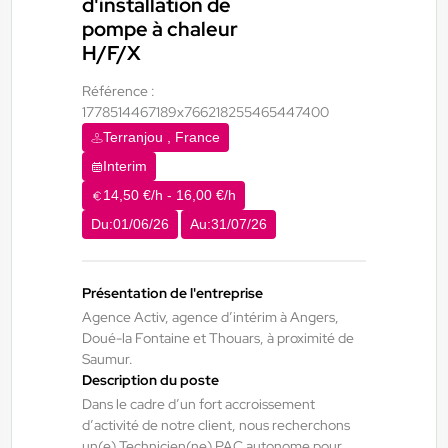
d'installation de
Interim
pompe à chaleur
16,18 €/h
H/F/X
Du:
03/08/26
Au:
31/10/26
Référence :
1778514467189x766218255465447400
Doué-la-Fontaine - Thouars - Angers
24/07/2026
Terranjou , France
Électricien H/F/X
Interim
14,50 €/h - 16,00 €/h
Brissac Loire Aubance , France
Du:
01/06/26
Au:
31/07/26
Interim
13,61 €/h - 14,80 €/h
Présentation de l'entreprise
Du:
24/08/26
Au:
31/12/26
Agence Activ, agence d’intérim à Angers,
Doué-la Fontaine et Thouars, à proximité de
Saumur.
Description du poste
Doué-la-Fontaine - Thouars - Angers
23/07/2026
Dans le cadre d’un fort accroissement
Vendangeur H/F/X
d’activité de notre client, nous recherchons
un(e) Technicien(ne) PAC autonome pour