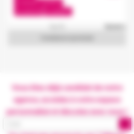
13,50 €/h - 15,00 €/h
Du:
15/07/26
Au:
28/05/27
1
sur 19
Suivant »
Candidature spontanée
Vous êtes déjà candidat de notre
agence, accédez à votre espace
personnalisé et discutez avec nous !