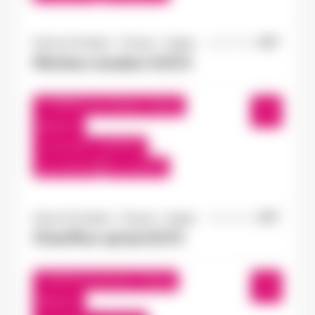
Doué-la-Fontaine - Thouars - Angers
16/07/2026
Monteur soudeur H/F/X
Châtillon-sur-Thouet , France
Interim
12,31 €/h - 14,00 €/h
Du:
17/07/26
Au:
17/07/27
Doué-la-Fontaine - Thouars - Angers
15/07/2026
Chauffeur spl tp H/F/X
Seiches-sur-le-Loir , France
Interim