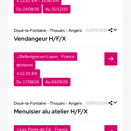
13,61 €/h - 14,80 €/h
Du:
24/08/26
Au:
31/12/26
Doué-la-Fontaine - Thouars - Angers
23/07/2026
Vendangeur H/F/X
Bellevigne-en-Layon , France
Interim
12,31 €/h
Du:
17/08/26
Au:
04/09/26
Doué-la-Fontaine - Thouars - Angers
20/07/2026
Menuisier alu atelier H/F/X
Les Ponts-de-Cé , France