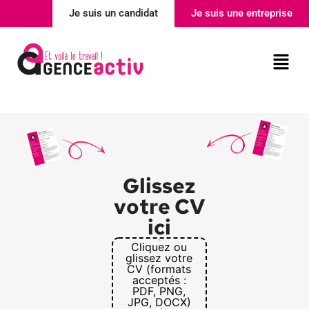
Je suis un candidat
Je suis une entreprise
Nos agences
Actualité
Glissez
votre CV
ici
Cliquez ou
glissez votre
CV (formats
acceptés :
PDF, PNG,
JPG, DOCX)