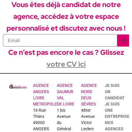
Vous êtes déjà candidat de notre
agence, accédez à votre espace
personnalisé et discutez avec nous !
Ce n’est pas encore le cas ? Glissez
votre CV ici
AGENCE
AGENCE
AGENCE
JE SUIS
ANGERS
SAUMUR
NORD
UN
LOIRE
VAL
DEUX
CANDIDAT
METROPOLE
DE LOIRE
SÈVRES
JE SUIS
16 Rue
1 bis
48ter
UNE
Thiers
Avenue
Avenue
ENTREPRISE
49000
du
Victor
NOS
ANGERS
Général
Leclerc
AGENCES