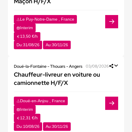
Maçon H/F/X
Le Puy-Notre-Dame , France
Interim
13,50 €/h
Du:
31/08/26
Au:
30/11/26
Doué-la-Fontaine - Thouars - Angers
03/08/2026
Chauffeur-livreur en voiture ou
camionnette H/F/X
Doué-en-Anjou , France
Interim
12,31 €/h
Du:
10/08/26
Au:
30/11/26