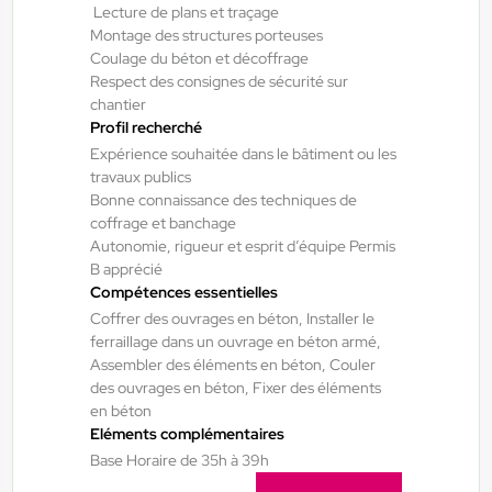
Lecture de plans et traçage
Interim
Montage des structures porteuses
12,31 €/h
Coulage du béton et décoffrage
Respect des consignes de sécurité sur
Du:
17/08/26
Au:
04/09/26
chantier
Profil recherché
Expérience souhaitée dans le bâtiment ou les
Doué-la-Fontaine - Thouars - Angers
20/07/2026
travaux publics
Menuisier alu atelier H/F/X
Bonne connaissance des techniques de
coffrage et banchage
Autonomie, rigueur et esprit d’équipe Permis
Les Ponts-de-Cé , France
B apprécié
Compétences essentielles
Interim
Coffrer des ouvrages en béton, Installer le
12,31 €/h - 14,00 €/h
ferraillage dans un ouvrage en béton armé,
Du:
21/07/26
Au:
21/07/27
Assembler des éléments en béton, Couler
des ouvrages en béton, Fixer des éléments
en béton
Eléments complémentaires
Doué-la-Fontaine - Thouars - Angers
20/07/2026
Base Horaire de 35h à 39h
Chauffeur spl tp H/F/X