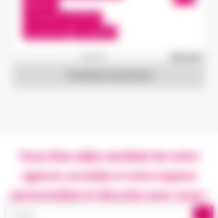
Interim
13,50 €/h - 15,00 €/h
Du:
15/07/26
Au:
28/05/27
1
sur 19
Suivant »
Candidature spontanée
Vous êtes déjà candidat de notre
agence, accédez à votre espace
personnalisé et discutez avec nous !