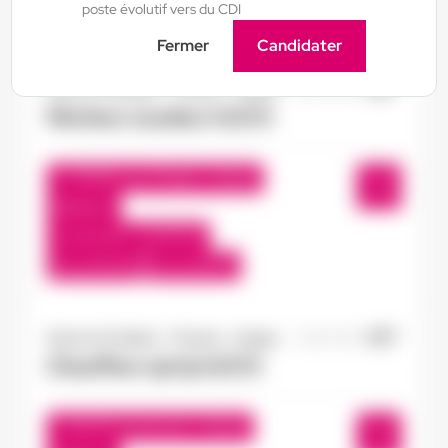
poste évolutif vers du CDI
Du:
18/07/26
Au:
18/07/27
Fermer
Candidater
Doué-la-Fontaine - Thouars - Angers
16/07/2026
Monteur soudeur H/F/X
Châtillon-sur-Thouet , France
Interim
12,31 €/h - 14,00 €/h
Du:
17/07/26
Au:
17/07/27
Doué-la-Fontaine - Thouars - Angers
15/07/2026
Chauffeur spl tp H/F/X
Seiches-sur-le-Loir , France