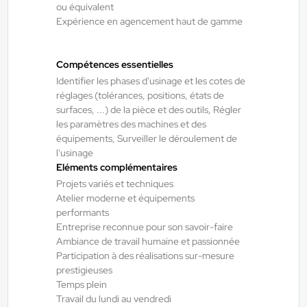
ou équivalent
Doué-la-Fontaine - Thouars - Angers
20/07/2026
Expérience en agencement haut de gamme
Chauffeur spl tp H/F/X
Compétences essentielles
Bourgueil , France
Identifier les phases d'usinage et les cotes de
Interim
réglages (tolérances, positions, états de
13,50 €/h - 15,00 €/h
surfaces, ...) de la pièce et des outils, Régler
les paramètres des machines et des
Du:
21/07/26
Au:
21/07/27
équipements, Surveiller le déroulement de
l'usinage
Eléments complémentaires
Doué-la-Fontaine - Thouars - Angers
17/07/2026
Projets variés et techniques
Préparateur de fabrication
Atelier moderne et équipements
performants
industrielle H/F/X
Entreprise reconnue pour son savoir-faire
Ambiance de travail humaine et passionnée
Participation à des réalisations sur-mesure
Saint-Varent , France
prestigieuses
Interim
Temps plein
Travail du lundi au vendredi
12,31 €/h - 15,00 €/h