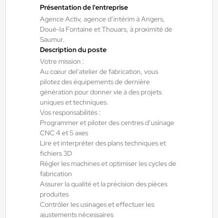
Montreuil-Bellay , France
Présentation de l'entreprise
Interim
Agence Activ, agence d’intérim à Angers,
16,18 €/h
Doué-la Fontaine et Thouars, à proximité de
Saumur.
Du:
03/08/26
Au:
31/10/26
Description du poste
Votre mission :
Au cœur del'atelier de fabrication, vous
Doué-la-Fontaine - Thouars - Angers
24/07/2026
pilotez des équipements de dernière
Électricien H/F/X
génération pour donner vie à des projets
uniques et techniques.
Vos responsabilités :
Brissac Loire Aubance , France
Programmer et piloter des centres d’usinage
CNC 4 et 5 axes
Interim
Lire et interpréter des plans techniques et
13,61 €/h - 14,80 €/h
fichiers 3D
Régler les machines et optimiser les cycles de
Du:
24/08/26
Au:
31/12/26
fabrication
Assurer la qualité et la précision des pièces
produites
Doué-la-Fontaine - Thouars - Angers
23/07/2026
Contrôler les usinages et effectuer les
Vendangeur H/F/X
ajustements nécessaires