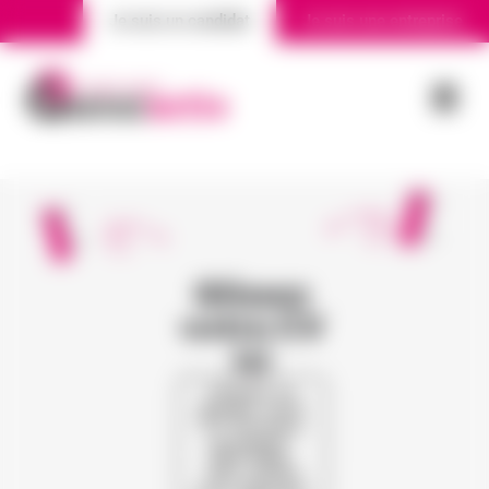
Je suis un candidat
Je suis une entreprise
Nos agences
Actualité
Glissez
votre CV
ici
Cliquez ou
glissez votre
CV (formats
acceptés :
PDF, PNG,
JPG, DOCX)