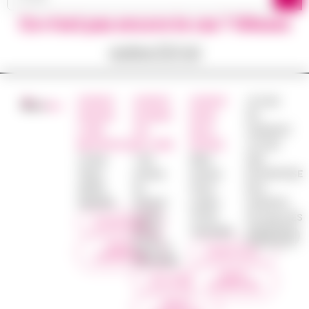
Ce n’est pas encore le cas ? Glissez
votre CV ici
AGENCE
AGENCE
AGENCE
JE SUIS
ANGERS
SAUMUR
NORD
UN
LOIRE
VAL
DEUX
CANDIDAT
METROPOLE
DE LOIRE
SÈVRES
JE SUIS
16 Rue
1 bis
48ter
UNE
Thiers
Avenue
Avenue
ENTREPRISE
49000
du
Victor
NOS
ANGERS
Général
Leclerc
AGENCES
Leclerc
79100
ACTUALITES
0249492890
49700
THOUARS
DOUÉ LA
NOUS
0549674231
CONTACTER
FONTAINE
NOUS
0241409645
CONTACTER
NOUS