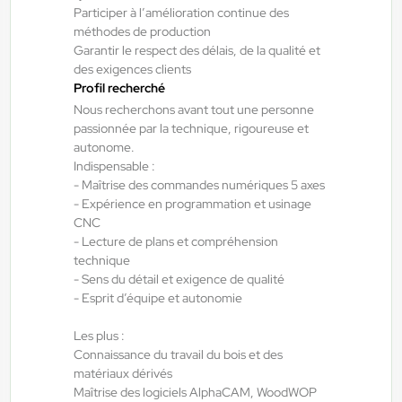
Participer à l’amélioration continue des
méthodes de production
Bellevigne-en-Layon , France
Garantir le respect des délais, de la qualité et
des exigences clients
Interim
Profil recherché
12,31 €/h
Nous recherchons avant tout une personne
Du:
17/08/26
Au:
04/09/26
passionnée par la technique, rigoureuse et
autonome.
Indispensable :
- Maîtrise des commandes numériques 5 axes
Doué-la-Fontaine - Thouars - Angers
20/07/2026
- Expérience en programmation et usinage
Menuisier alu atelier H/F/X
CNC
- Lecture de plans et compréhension
technique
Les Ponts-de-Cé , France
- Sens du détail et exigence de qualité
Interim
- Esprit d’équipe et autonomie
12,31 €/h - 14,00 €/h
Les plus :
Du:
21/07/26
Au:
21/07/27
Connaissance du travail du bois et des
matériaux dérivés
Maîtrise des logiciels AlphaCAM, WoodWOP