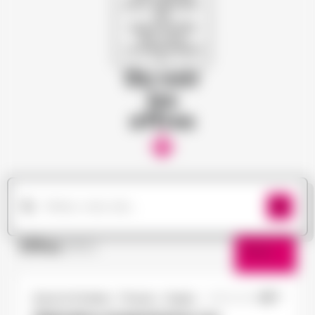
pour dénicher
les
opportunités
qui vous
correspondent
!
Ou voir
les
offres
Offres
(182)
Filtres
Doué-la-Fontaine - Thouars - Angers
29/05/2026