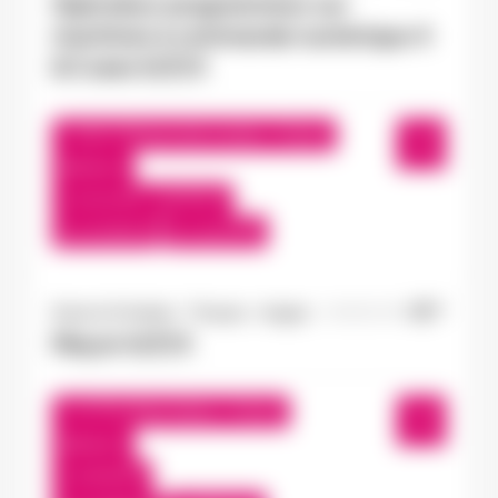
Opérateur programmeur sur
machines à commande numérique 4
& 5 axes H/F/X
Saint-Clément-des-Levées , France
Interim
12,31 €/h - 15,00 €/h
Du:
01/06/26
Au:
31/07/26
Doué-la-Fontaine - Thouars - Angers
04/08/2026
Maçon H/F/X
Le Puy-Notre-Dame , France
Interim
13,50 €/h