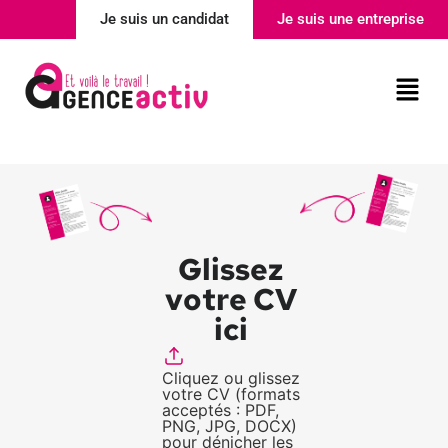
Je suis un candidat
Je suis une entreprise
Nos agences
Actualité
Glissez
votre CV
ici
Cliquez ou glissez
votre CV (formats
acceptés : PDF,
PNG, JPG, DOCX)
pour dénicher les