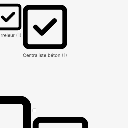
rreleur
(1)
Centraliste béton
(1)