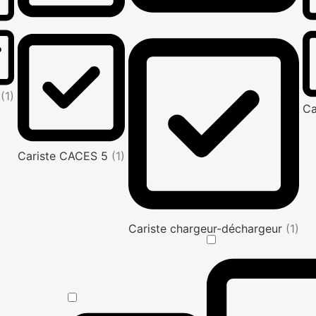
e
(1)
Ca
Cariste CACES 5
(1)
Cariste chargeur-déchargeur
(1)