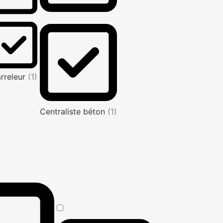
rreleur
(1)
Centraliste béton
(1)