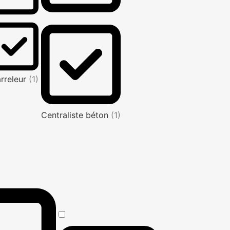
rreleur
(1)
Centraliste béton
(1)