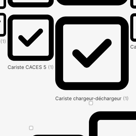
e
(1)
Ca
Cariste CACES 5
(1)
Cariste chargeur-déchargeur
(1)