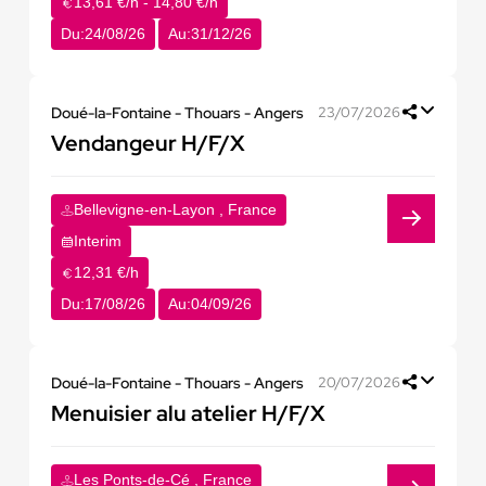
13,61 €/h - 14,80 €/h
Du:
24/08/26
Au:
31/12/26
Doué-la-Fontaine - Thouars - Angers
23/07/2026
Vendangeur H/F/X
Bellevigne-en-Layon , France
Interim
12,31 €/h
Du:
17/08/26
Au:
04/09/26
Doué-la-Fontaine - Thouars - Angers
20/07/2026
Menuisier alu atelier H/F/X
Les Ponts-de-Cé , France