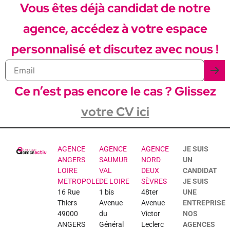
Vous êtes déjà candidat de notre
agence, accédez à votre espace
personnalisé et discutez avec nous !
Ce n’est pas encore le cas ? Glissez
votre CV ici
AGENCE
AGENCE
AGENCE
JE SUIS
ANGERS
SAUMUR
NORD
UN
LOIRE
VAL
DEUX
CANDIDAT
METROPOLE
DE LOIRE
SÈVRES
JE SUIS
16 Rue
1 bis
48ter
UNE
Thiers
Avenue
Avenue
ENTREPRISE
49000
du
Victor
NOS
ANGERS
Général
Leclerc
AGENCES