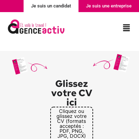
Je suis un candidat
Je suis une entreprise
Nos agences
Actualité
Glissez
votre CV
ici
Cliquez ou
glissez votre
CV (formats
acceptés :
PDF, PNG,
JPG, DOCX)