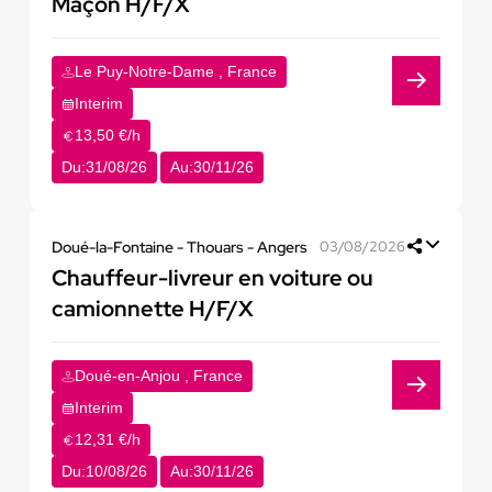
Maçon H/F/X
Le Puy-Notre-Dame , France
Interim
13,50 €/h
Du:
31/08/26
Au:
30/11/26
Doué-la-Fontaine - Thouars - Angers
03/08/2026
Chauffeur-livreur en voiture ou
camionnette H/F/X
Doué-en-Anjou , France
Interim
12,31 €/h
Du:
10/08/26
Au:
30/11/26