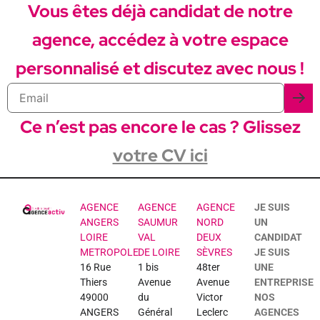
Vous êtes déjà candidat de notre
agence, accédez à votre espace
personnalisé et discutez avec nous !
Ce n’est pas encore le cas ? Glissez
votre CV ici
AGENCE
AGENCE
AGENCE
JE SUIS
ANGERS
SAUMUR
NORD
UN
LOIRE
VAL
DEUX
CANDIDAT
METROPOLE
DE LOIRE
SÈVRES
JE SUIS
16 Rue
1 bis
48ter
UNE
Thiers
Avenue
Avenue
ENTREPRISE
49000
du
Victor
NOS
ANGERS
Général
Leclerc
AGENCES