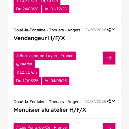
13,61 €/h - 14,80 €/h
Du:
24/08/26
Au:
31/12/26
Doué-la-Fontaine - Thouars - Angers
23/07/2026
Vendangeur H/F/X
Bellevigne-en-Layon , France
Interim
12,31 €/h
Du:
17/08/26
Au:
04/09/26
Doué-la-Fontaine - Thouars - Angers
20/07/2026
Menuisier alu atelier H/F/X
Les Ponts-de-Cé , France