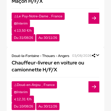
Maçon H/F/X
Le Puy-Notre-Dame , France
Interim
13,50 €/h
Du:
31/08/26
Au:
30/11/26
Doué-la-Fontaine - Thouars - Angers
03/08/2026
Chauffeur-livreur en voiture ou
camionnette H/F/X
Doué-en-Anjou , France
Interim
12,31 €/h
Du:
10/08/26
Au:
30/11/26