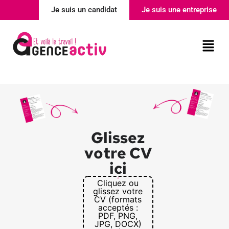
Je suis un candidat
Je suis une entreprise
Nos agences
Actualité
Glissez
votre CV
ici
Cliquez ou
glissez votre
CV (formats
acceptés :
PDF, PNG,
JPG, DOCX)