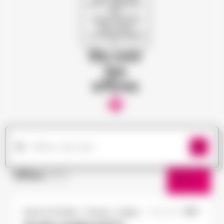
pour dénicher
les
opportunités
qui vous
correspondent
!
Ou voir
les
offres
Offres
(182)
Filtres
Doué-la-Fontaine - Thouars - Angers
23/09/2025