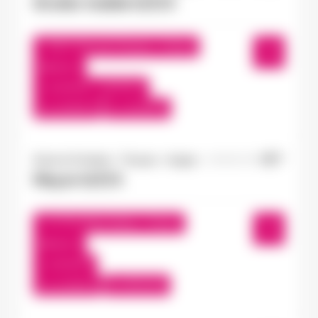
Grutier mobile H/F/X
Saint-Jean-de-Thouars , France
Interim
12,00 €/h - 15,00 €/h
Du:
24/09/25
Au:
25/09/26
Doué-la-Fontaine - Thouars - Angers
04/08/2026
Maçon H/F/X
Le Puy-Notre-Dame , France
Interim
13,50 €/h
Du:
31/08/26
Au:
30/11/26