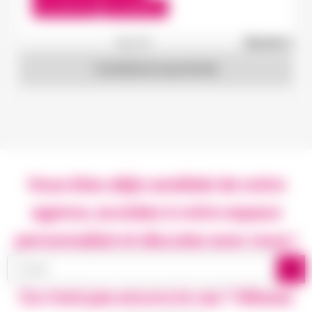
Du:
15/07/26
Au:
28/05/27
1
sur 19
Suivant »
Candidature spontanée
Vous êtes déjà candidat de notre
agence, accédez à votre espace
personnalisé et discutez avec nous !
Ce n’est pas encore le cas ? Glissez