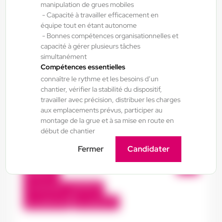
manipulation de grues mobiles
- Capacité à travailler efficacement en
Bourgueil , France
équipe tout en étant autonome
- Bonnes compétences organisationnelles et
Interim
capacité à gérer plusieurs tâches
13,50 €/h - 15,00 €/h
simultanément
Du:
21/07/26
Au:
21/07/27
Compétences essentielles
connaître le rythme et les besoins d’un
chantier, vérifier la stabilité du dispositif,
travailler avec précision, distribuer les charges
Doué-la-Fontaine - Thouars - Angers
17/07/2026
aux emplacements prévus, participer au
Préparateur de fabrication
montage de la grue et à sa mise en route en
industrielle H/F/X
début de chantier
Fermer
Candidater
Saint-Varent , France
Interim
12,31 €/h - 15,00 €/h
Du:
18/07/26
Au:
18/07/27