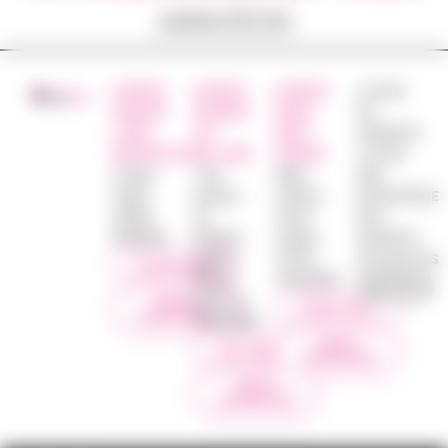
votre CV ici
AGENCE
AGENCE
AGENCE
JE SUIS
ANGERS
SAUMUR
NORD
UN
LOIRE
VAL
DEUX
CANDIDAT
METROPOLE
DE LOIRE
SÈVRES
JE SUIS
16 Rue
1 bis
48ter
UNE
Thiers
Avenue
Avenue
ENTREPRISE
49000
du
Victor
NOS
ANGERS
Général
Leclerc
AGENCES
Leclerc
79100
ACTUALITES
0249492890
49700
THOUARS
DOUÉ LA
NOUS
0549674231
CONTACTER
FONTAINE
NOUS
0241409645
CONTACTER
NOUS
CONTACTER