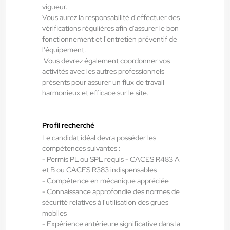
vigueur.
Interim
Vous aurez la responsabilité d'effectuer des
12,31 €/h
vérifications régulières afin d'assurer le bon
fonctionnement et l'entretien préventif de
Du:
17/08/26
Au:
04/09/26
l'équipement.
Vous devrez également coordonner vos
activités avec les autres professionnels
Doué-la-Fontaine - Thouars - Angers
20/07/2026
présents pour assurer un flux de travail
Menuisier alu atelier H/F/X
harmonieux et efficace sur le site.
Profil recherché
Les Ponts-de-Cé , France
Le candidat idéal devra posséder les
Interim
compétences suivantes :
12,31 €/h - 14,00 €/h
- Permis PL ou SPL requis - CACES R483 A
et B ou CACES R383 indispensables
Du:
21/07/26
Au:
21/07/27
- Compétence en mécanique appréciée
- Connaissance approfondie des normes de
sécurité relatives à l'utilisation des grues
Doué-la-Fontaine - Thouars - Angers
20/07/2026
mobiles
Chauffeur spl tp H/F/X
- Expérience antérieure significative dans la