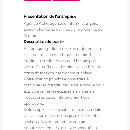
16,18 €/h
Du:
03/08/26
Au:
31/10/26
Présentation de l'entreprise
Agence Activ, agence d’intérim à Angers,
Doué-la Fontaine et Thouars, à proximité de
Doué-la-Fontaine - Thouars - Angers
24/07/2026
Saumur.
Électricien H/F/X
Description du poste
En tant que grutier mobile, vous jouerez un
rôle essentiel dans le fonctionnement
Brissac Loire Aubance , France
quotidien du site en assurant le transport
Interim
sécurisé et efficace des biens aux différents
corps de métiers intervenant sur place.
13,61 €/h - 14,80 €/h
Votre mission principale consistera à
Du:
24/08/26
Au:
31/12/26
manipuler et manœuvrer la grue mobile pour
approvisionner les équipes en matériels
nécessaires au bon déroulement des
Doué-la-Fontaine - Thouars - Angers
23/07/2026
opérations.
Votre expertise sera sollicitée pour conduire
Vendangeur H/F/X
et transporter la grue jusqu'aux différentes
sections du site, tout en respectant
rigoureusement les règles de sécurité en
Bellevigne-en-Layon , France