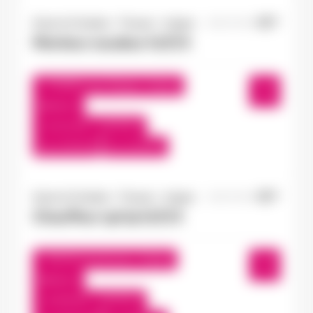
Doué-la-Fontaine - Thouars - Angers
16/07/2026
Monteur soudeur H/F/X
Châtillon-sur-Thouet , France
Interim
12,31 €/h - 14,00 €/h
Du:
17/07/26
Au:
17/07/27
Doué-la-Fontaine - Thouars - Angers
15/07/2026
Chauffeur spl tp H/F/X
Seiches-sur-le-Loir , France
Interim
13,50 €/h - 15,00 €/h