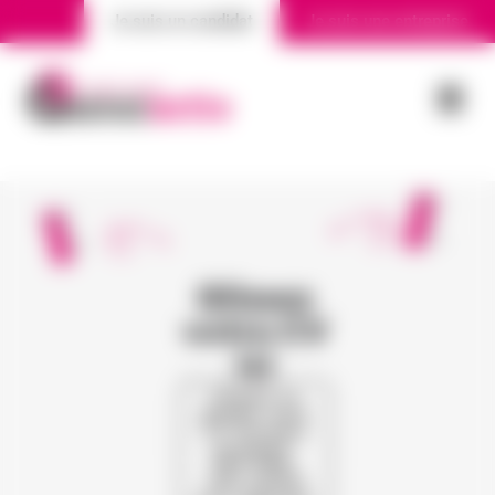
Je suis un candidat
Je suis une entreprise
Nos agences
Actualité
Glissez
votre CV
ici
Cliquez ou
glissez votre
CV (formats
acceptés :
PDF, PNG,
JPG, DOCX)